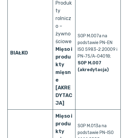
Produk
ty
rolnicz
o –
żywno
SOP M.007a na
ściowe
podstawie PN-EN
Mięso i
ISO 5983-2:20009 i
BIAŁKO
PN-75/A-04018;
produ
SOP M.007
kty
(akredytacja)
mięsn
e
[AKRE
DYTAC
JA]
Mięso i
produ
SOP M.013a na
kty
podstawie PN-ISO