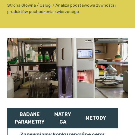
Strona Główna
/
Usługi
/
Analiza podstawowa żywności i
produktów pochodzenia zwierzęcego
BADANE
MATRY
METODY
PARAMETRY
CA
Zapewniamy konkurencyjne ceny.