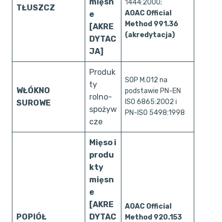
mięsn
1444:2000;
TŁUSZCZ
AOAC Official
e
Method 991.36
[AKRE
(akredytacja)
DYTAC
JA]
Produk
SOP M.012 na
ty
WŁÓKNO
podstawie PN-EN
rolno-
ISO 6865:2002 i
SUROWE
spożyw
PN-ISO 5498:1998
cze
Mięso i
produ
kty
mięsn
e
[AKRE
AOAC Official
POPIÓŁ
DYTAC
Method 920.153