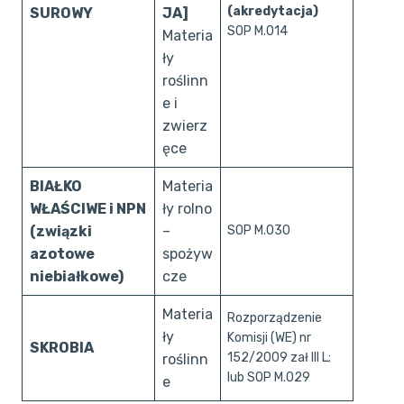
(akredytacja)
SUROWY
JA]
SOP M.014
Materia
ły
roślinn
e i
zwierz
ęce
BIAŁKO
Materia
WŁAŚCIWE i NPN
ły rolno
(związki
–
SOP M.030
azotowe
spożyw
niebiałkowe)
cze
Materia
Rozporządzenie
ły
Komisji (WE) nr
SKROBIA
152/2009 zał III L;
roślinn
lub SOP M.029
e