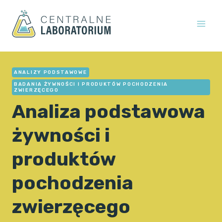
Przejdź
do
treści
ANALIZY PODSTAWOWE
BADANIA ŻYWNOŚCI I PRODUKTÓW POCHODZENIA
ZWIERZĘCEGO
Analiza podstawowa
żywności i
produktów
pochodzenia
zwierzęcego