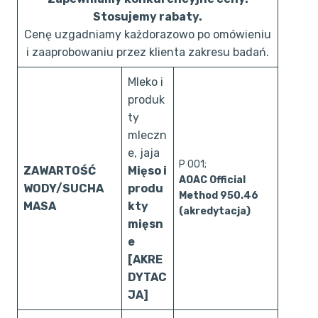
Stosujemy rabaty.
Cenę uzgadniamy każdorazowo po omówieniu
i zaaprobowaniu przez klienta zakresu badań.
Mleko i
produk
ty
mleczn
e, jaja
P 001;
ZAWARTOŚĆ
Mięso i
AOAC Official
WODY/SUCHA
produ
Method 950.46
MASA
kty
(akredytacja)
mięsn
e
[AKRE
DYTAC
JA]